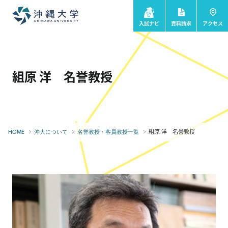
入試ナビ
資料請求
アクセス
組原 洋 名誉教授
組原 洋 名誉教授
HOME
沖大について
名誉教授・客員教授一覧