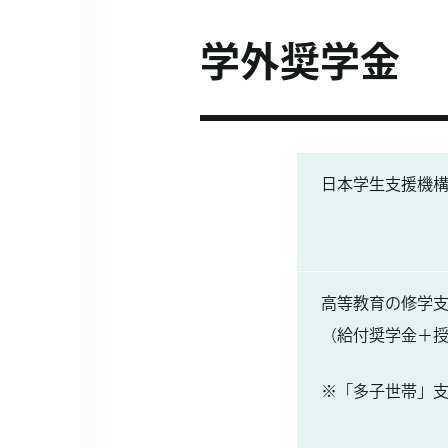
学外奨学金
日本学生支援機構
高等教育の修学
（給付奨学金＋
※「多子世帯」