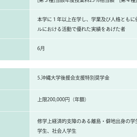
[第３種]当該年度授業料25％相当額 [第４種]10
本学に１年以上在学し、学業及び人格ともに
ルにおける活動で優れた実績をあげた者
6月
5.沖縄大学後援会支援特別奨学金
上限200,000円（年額）
修学上経済的支障のある離島・僻地出身の学
学生、社会人学生