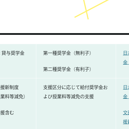
 貸与奨学金
第一種奨学金（無利子）
日
金
第二種奨学金（有利子）
支援新制度
支援区分に応じて給付奨学金お
日
授業料等減免）
よび授業料等減免の支援
金
支援含む
文
援