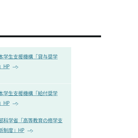
本学生支援機構「貸与奨学
」HP
本学生支援機構「給付奨学
」HP
部科学省「高等教育の修学支
新制度」HP