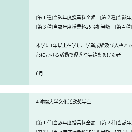
[第１種]当該年度授業料全額 [第２種]当該
[第３種]当該年度授業料25％相当額 [第４種]10
本学に1年以上在学し、学業成績及び人格と
部における活動で優秀な実績をあげた者
6月
4.沖縄大学文化活動奨学金
[第１種]当該年度授業料全額 [第２種]当該