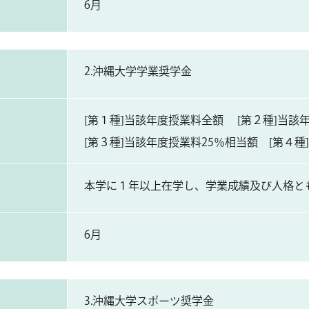
6月
2.沖縄大学学業奨学金
[第１種]当該年度授業料全額 [第２種]当該
[第３種]当該年度授業料25％相当額 [第４種]10
本学に１年以上在学し、学業成績及び人格と
6月
3.沖縄大学スポーツ奨学金