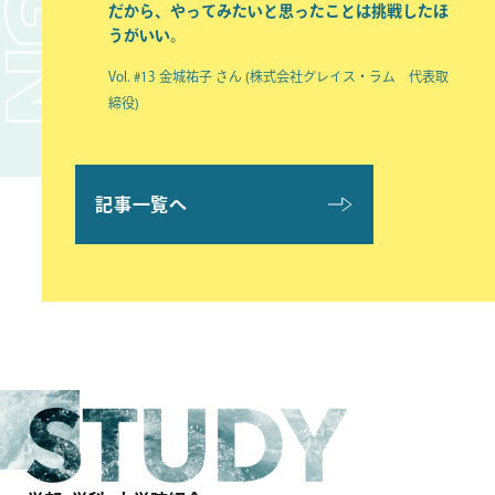
失敗しても何かがわかるから。
だから、やってみたいと思ったことは挑戦したほ
もチャレンジできる
どんどん前へ。
失敗しても何かがわかるから。
だから、やってみたいと思ったことは挑戦したほ
Vol. #12 本村杏珠 さん (琉球朝日放送 報道制作局 記者)
Vol. #11 嘉数真理子 さん (小児血液腫瘍科専門医 / ジャパ
うがいい。
うがいい。
Vol. #09 仲宗根梨乃 さん (ダンスエンターテイナー／女
Vol. #14 加藤健史 さん (株式会社ジャパンエンターテイメ
Vol. #10 上原浩治 さん (元メジャーリーガー／野球解説
Vol. #09 仲宗根梨乃 さん (ダンスエンターテイナー／女
ンハートこども医療センター小児科部長)
Vol. #13 金城祐子 さん (株式会社グレイス・ラム 代表取
Vol. #13 金城祐子 さん (株式会社グレイス・ラム 代表取
優 現在、アメリカ合衆国ロサンゼルスを拠点に、全米や
ント 代表取締役CEO)
者 現在、アメリカと日本を活動拠点とし、野球解説・野
優 現在、アメリカ合衆国ロサンゼルスを拠点に、全米や
締役)
締役)
アジアで活躍中。)
球評論家として活躍中。)
アジアで活躍中。)
記事一覧へ