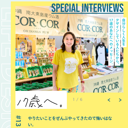
1
/
6
チャンスがあればチャレンジし続ける。
やりたいことをぜんぶやってきたので悔いはな
人生の的を早く決めること！
「自分のやりたいことに日々挑戦しつづけていけ
行動することで人生が変わる。
後悔だけはしない。こうしておけば
チャンスがあればチャレンジし続ける。
やりたいことをぜんぶやってきたので悔いはな
09
13
14
12
11
10
09
13
後悔はしない。
い。
目標設定を早くできれば、選択肢が広がり、何度
ば、どこかにたどりつく」
自分の人生は自分が決める。
よかったという気持ちは捨ててほしい。
後悔はしない。
い。