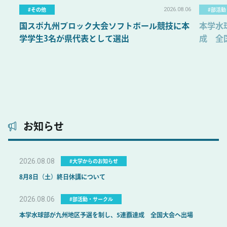
01.16
2026.08.06
#その他
#部活
那
国スポ九州ブロック大会ソフトボール競技に本
本学水
学学生3名が県代表として選出
成 全
お知らせ
2026.08.08
#大学からのお知らせ
8月8日（土）終日休講について
2026.08.06
#部活動・サークル
本学水球部が九州地区予選を制し、5連覇達成 全国大会へ出場