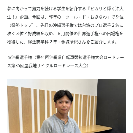
夢に向かって努力を続ける学生を紹介する『ピカリと輝く沖大
生！』企画。今回は、昨年の「ツール・ド・おきなわ」で９位
（県勢トップ）、先日の沖縄選手権では台湾のプロ選手２名に
次ぐ３位と好成績を収め、８月開催の世界選手権への出場権を
獲得した、経法商学科２年・金城晴紀さんをご紹介します。
※沖縄選手権（第41回沖縄県自転車競技選手権大会ロードレー
ス第35回屋我地サイクルロードレース大会）