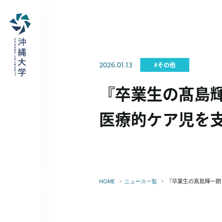
2026.01.13
#その他
『卒業生の髙島
医療的ケア児を
『卒業生の髙島輝一朗
HOME
ニュース一覧