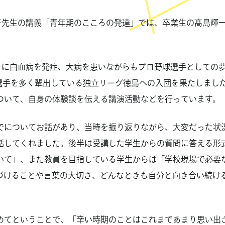
衣子先生の講義「青年期のこころの発達」では、卒業生の髙島輝
ときに白血病を発症、大病を患いながらもプロ野球選手としての
選手を多く輩出している独立リーグ徳島への入団を果たしました
ついて、自身の体験談を伝える講演活動などを行っています。
でについてお話があり、当時を振り返りながら、大変だった状
話してくれました。後半は受講した学生からの質問に答える形
いて」、また教員を目指している学生からは「学校現場で必要
づけることや言葉の大切さ、どんなときも自分と向き合い続け
めてということで、「辛い時期のことはこれまであまり思い出