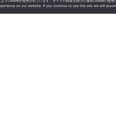
によりCookieが使用されています。サイトの閲覧を続けた場合Cookieの使
erience on our website. If you continue to use this site we will assum
採用情報
アクセス
資料請求
情報公開
研究支援情報
個人情報保護方針
サイトポリシー