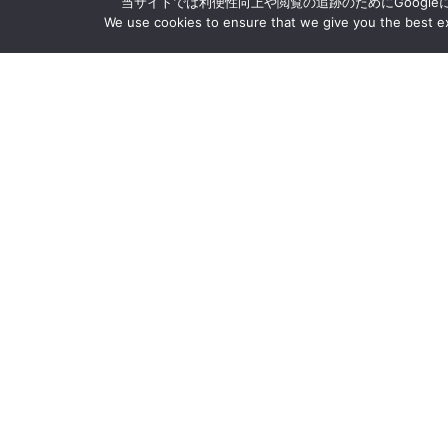
当サイトでは利便性向上や閲覧の追跡のためにGoogle
We use cookies to ensure that we give you the best exp
沖大について
PAGE TOP
学部・学科・大学院
学生生活
キャリア・就職
入試情報