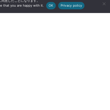
用に同意したことになります。
e that you are happy with it.
OK
Privacy policy
〒902-8521 沖縄県那覇市字国場555番地
Tel：098-832-3216
Fax：098-832-0083