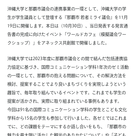
沖縄大学と那覇市議会の連携事業の一環として、沖縄大学の学
生が学生議員として登壇する『那覇市 若者ミライ議会』を11月
19日に開催します。本日は（10月30日）、当日発表する発言通
告書の完成に向けたイベント「ワールドカフェ（模擬議会ワー
クショップ）」をアネックス共創館で開催しました。
沖縄大学では2023年度に那覇市議会との間で結んだ包括連携協
力協定に基づき、国際コミュニケーション学科1年次のゼミ活動
の一環として、那覇市の抱える問題について、その解決方法を
検討、提案することでより良いまちづくりを実現しようという
趣旨で、毎年取り組んでいるイベントです。これまでも学生の
提案が活かされ、実際に取り組まれている事例もあります。
今回は91名の国際コミュニケーション学科の学生とこども文化
学科から15名の学生も参加して行いました。各ゼミではこれま
でに、どの課題をテーマにするか話し合いをもち、「那覇市の
魅力を最大限に活かした観光のありかたについて」や「子ども