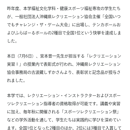
昨年度、本学福祉文化学科・健康スポーツ福祉専攻の学生たち
が、一般社団法人沖縄県レクリエーション協会主催「全国いつ
でもチャレンジ・ザ・ゲーム大会」に出場し、テンカボールお
よびふらばーるボールの2種目で全国1位という快挙を達成しま
した。
本日（7月6日）、宮本晋一先生が担当する「レクリエーション
実習Ⅰ」の授業内で表彰式が行われ、沖縄県レクリエーション
協会事務局の古波藏しずかさんより、表彰状と記念品が授与さ
れました。
本学では、レクリエーション・インストラクターおよびスポー
ツレクリエーション指導者の資格取得が可能です。講義や実習
に加え、毎年秋に開催される「スポーツレクリエーション祭」
などの学外活動を通して、学生たちは実践的に学びを深めてい
ます。全国1位となった2種目のほか、2位には3種目で入賞して