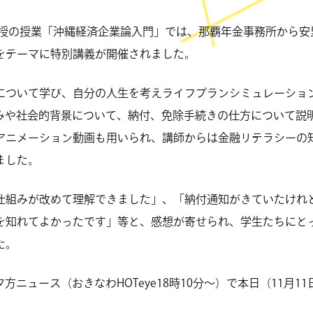
志教授の授業「沖縄経済企業論入門」では、那覇年金事務所から
をテーマに特別講義が開催されました。
について学び、自分の人生を考えライフプランシミュレーショ
みや社会的背景について、納付、免除手続きの仕方について説
アニメーション動画も用いられ、講師からは金融リテラシーの
ました。
仕組みが改めて理解できました」、「納付通知がきていたけれ
を知れてよかったです」等と、感想が寄せられ、学生たちにと
た。
方ニュース（おきなわHOTeye18時10分～）で本日（11月1