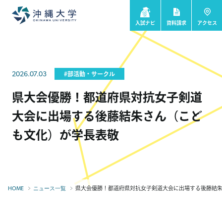
入試ナビ
資料請求
アクセス
2026.07.03
#部活動・サークル
県大会優勝！都道府県対抗女子剣道
大会に出場する後藤結朱さん（こど
も文化）が学長表敬
県大会優勝！都道府県対抗女子剣道大会に出場する後藤結朱さ
HOME
ニュース一覧