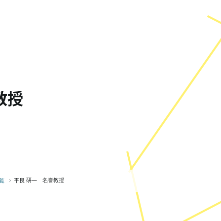
教授
平良 研一 名誉教授
覧