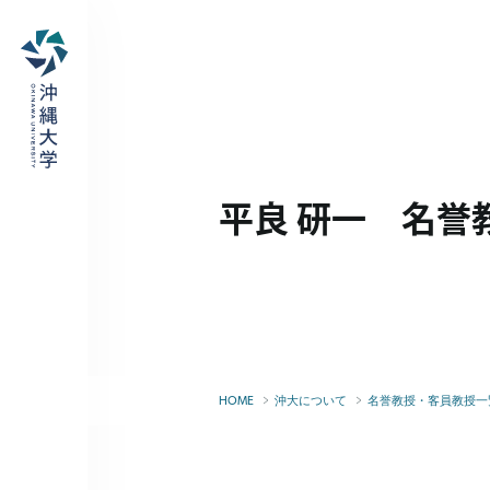
平良 研一 名誉
HOME
沖大について
名誉教授・客員教授一