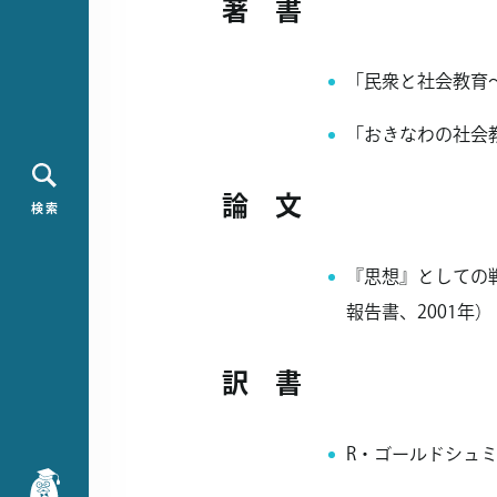
著 書
「民衆と社会教育～
「おきなわの社会教
論 文
検 索
『思想』としての
報告書、2001年）
訳 書
R・ゴールドシュミッ