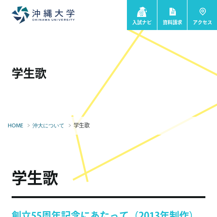
入試ナビ
資料請求
アクセス
学生歌
学生歌
HOME
沖大について
学生歌
創立55周年記念にあたって（2013年制作）