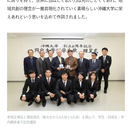
に誇りを持て、世界に羽ばたく若い力は光のごとくであれ、地
域共創の理念が一層具現化されていく素晴らしい沖縄大学に栄
えあれという思いを込めて作詞されました。
幸地正博氏と澤田清氏（後方左から4人目と5人目）を囲んで、学生・同窓生・学
内関係者で記念撮影