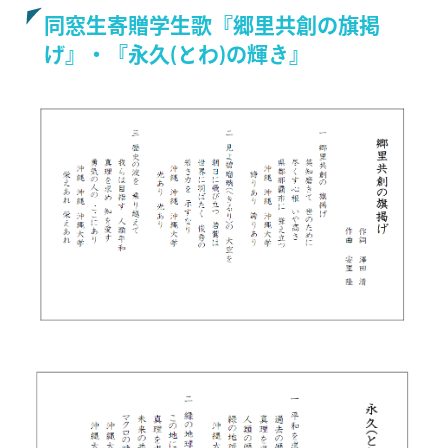
同窓生寄贈学生歌『郷里共創の旗掲
げ』・『永久(とわ)の輝き』