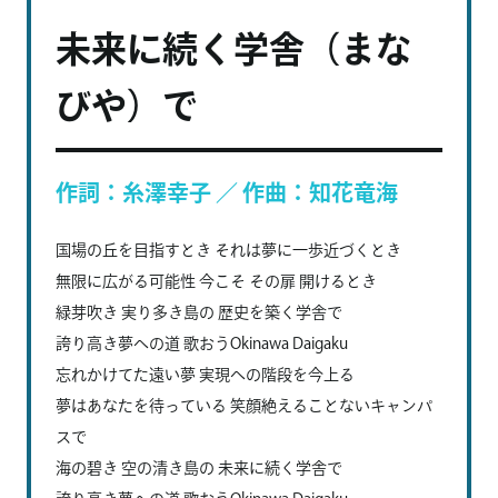
未来に続く学舎（まな
びや）で
作詞：糸澤幸子 ／ 作曲：知花竜海
国場の丘を目指すとき それは夢に一歩近づくとき
無限に広がる可能性 今こそ その扉 開けるとき
緑芽吹き 実り多き島の 歴史を築く学舎で
誇り高き夢への道 歌おうOkinawa Daigaku
忘れかけてた遠い夢 実現への階段を今上る
夢はあなたを待っている 笑顔絶えることないキャンパ
スで
海の碧き 空の清き島の 未来に続く学舎で