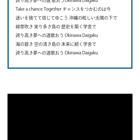
誇り高き夢への道 歌おうOkinawa Daigaku
Take a chance Together チャンスをつかむのは今
迷いを捨てて信じてゆこう 沖縄の眩しい太陽の下で
緑芽吹き 実り多き島の 歴史を築く学舎で
誇り高き夢への道歌おう Okinawa Daigaku
海の碧き 空の清き島の 未来に続く学舎で
誇り高き夢への道歌おう Okinawa Daigaku