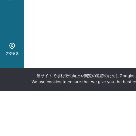
アクセス
当サイトでは利便性向上や閲覧の追跡のためにGoogle
We use cookies to ensure that we give you the best exp
沖大について
PAGE TOP
学部・学科・大学院