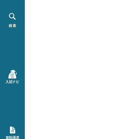
検 索
入試ナビ
資料請求