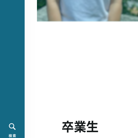
卒業生
検 索