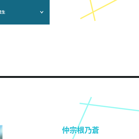
業生
仲宗根乃蒼