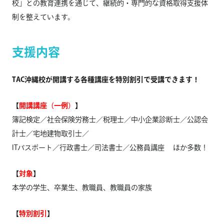
校」との教育連携を通じて、継続的・専門的な資格取得支援体
制を整えています。
支援内容
TAC沖縄校が開講する各種講座を特別割引で受講できます！
【
開講講座（一例）
】
簿記検定／社会保険労務士／税理士／中小企業診断士／公認会
計士／宅地建物取引士／
ITパスポート／行政書士／司法書士／公務員講座 ほか多数！
【
対象
】
本学の学生、卒業生、教職員、教職員の家族
【
特別割引
】