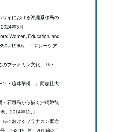
ハワイにおける沖縄系移民の
024年3月
: Women, Education, and
pore, 1850s-1960s」『マレーシア
のプラナカン文化」The
ーソ・琉球華僑―』同志社大
縄・石垣島から描く沖縄戦後
80頁、2014年12月
ールにおけるプラナカン概念
、163-191頁、2014年3月