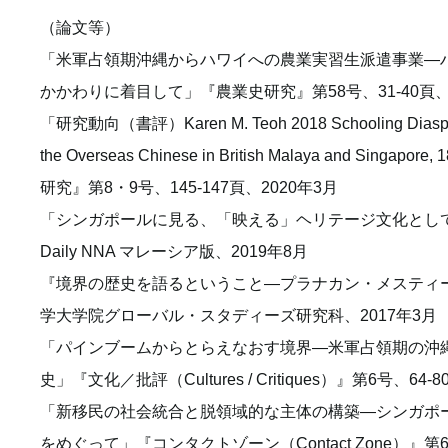
（論文等）
「米軍占領期沖縄からハワイへの農業実習生派遣事業―
かかわりに着目して」『農業史研究』第58号、31-40頁、2
「研究動向（書評）Karen M. Teoh 2018 Schooling Diaspora
the Overseas Chinese in British Malaya and Singa
研究』第8・9号、145-147頁、2020年3月
「シンガポールに見る、「映える」ヘリテージ文化として
Daily NNA マレーシア版、2019年8月
『境界の歴史を語るということ―プラナカン・メスティ
学大学院グローバル・スタディーズ研究科、2017年3月
「パインブームからとらえなおす境界―米軍占領期の沖
史」『文化／批評（Cultures / Critiques）』第6号、64-
「新移民の社会統合と脱領域的な主体の構築―シンガポ
をめぐって」『コンタクトゾーン（Contact Zone）』第6号