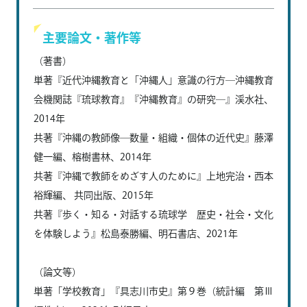
主要論文・著作等
（著書）
単著『近代沖縄教育と「沖縄人」意識の行方―沖縄教育
会機関誌『琉球教育』『沖縄教育』の研究―』渓水社、
2014年
共著『沖縄の教師像―数量・組織・個体の近代史』藤澤
健一編、榕樹書林、2014年
共著『沖縄で教師をめざす人のために』上地完治・西本
裕輝編、 共同出版、2015年
共著『歩く・知る・対話する琉球学 歴史・社会・文化
を体験しよう』松島泰勝編、明石書店、2021年
（論文等）
単著「学校教育」『具志川市史』第９巻（統計編 第Ⅲ