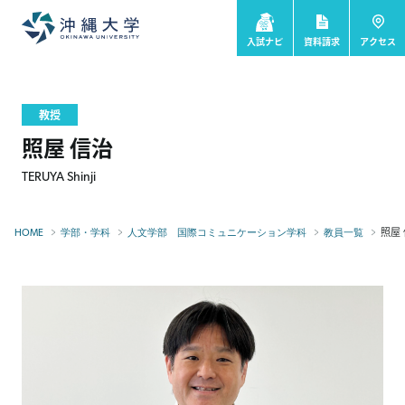
入試ナビ
資料請求
アクセス
教授
照屋 信治
TERUYA Shinji
照屋
HOME
学部・学科
人文学部 国際コミュニケーション学科
教員一覧