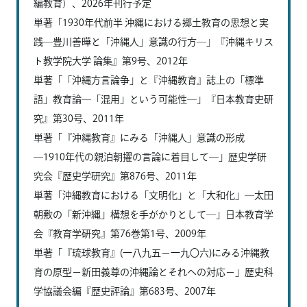
編教育）、2026年刊行予定
単著「1930年代前半 沖縄における郷土教育の思想と実
践―豊川善曄と「沖縄人」意識の行方―」『沖縄キリス
ト教学院大学 論集』第9号、2012年
単著「「沖縄方言論争」と『沖縄教育』誌上の「標準
語」教育論―「混用」という可能性―」『日本教育史研
究』第30号、2011年
単著「『沖縄教育』にみる「沖縄人」意識の形成
―1910年代の親泊朝擢の言論に着目して―」歴史学研
究会『歴史学研究』第876号、2011年
単著「沖縄教育における「文明化」と「大和化」―太田
朝敷の「新沖縄」構想を手がかりとして―」日本教育学
会『教育学研究』第76巻第1号、2009年
単著「『琉球教育』(一八九五－一九〇六)にみる沖縄教
育の原型－新田義尊の沖縄論とそれへの対応－」歴史科
学協議会編『歴史評論』第683号、2007年