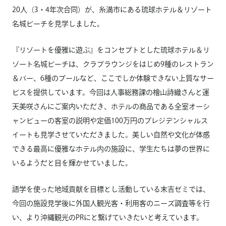
20人（3・4年次合同）が、糸満市にある琉球ホテル＆リゾート
名城ビーチを見学しました。
『リゾートを優雅に遊ぶ』をコンセプトとした琉球ホテル＆リ
ゾート名城ビーチは、クラブラウンジをはじめ9種のレストラン
＆バー、6種のプールなど、ここでしか体験できない上質なサー
ビスを提供しています。今回は人事総務課の檜山詩織さんと運
天美咲さんにご案内いただき、ホテルの商品である全室オーシ
ャンビューの客室の説明や定価100万円のプレジデンシャルス
イートも見学させていただきました。美しい自然や文化が体感
できる最高に優雅なホテル内の施設に、学生たちは夢の世界に
いるようだと目を輝かせていました。
語学を使った地域貢献を目標とし活動している末吉ゼミでは、
今回の施設見学後に外国人観光客・利用客のニーズ調査等を行
い、より沖縄観光のPRにと繋げていきたいと考えています。