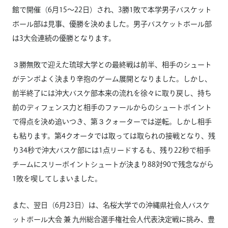
館で開催（6月15～22日）され、3勝1敗で本学男子バスケット
ボール部は見事、優勝を決めました。男子バスケットボール部
は3大会連続の優勝となります。
３勝無敗で迎えた琉球大学との最終戦は前半、相手のシュート
がテンポよく決まり辛抱のゲーム展開となりました。しかし、
前半終了には沖大バスケ部本来の流れを徐々に取り戻し、持ち
前のディフェンス力と相手のファールからのシュートポイント
で得点を決め追いつき、第３クォーターでは逆転。しかし相手
も粘ります。第4クオータでは取っては取られの接戦となり、残
り34秒で沖大バスケ部には1点リードするも、残り22秒で相手
チームにスリーポイントシュートが決まり88対90で残念ながら
1敗を喫してしまいました。
また、翌日（6月23日）は、名桜大学での沖縄県社会人バスケ
ットボール大会 兼 九州総合選手権社会人代表決定戦に挑み、豊