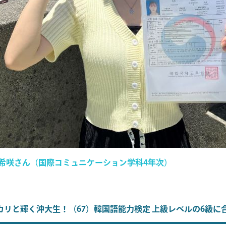
希咲さん（国際コミュニケーション学科4年次）
リと輝く沖大生！（67）韓国語能力検定 上級レベルの6級に