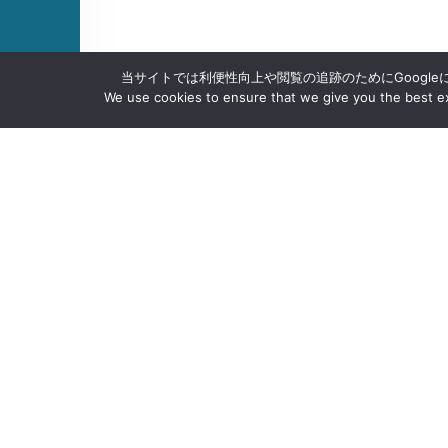
当サイトでは利便性向上や閲覧の追跡のためにGoogle
We use cookies to ensure that we give you the best exp
沖大について
PAGE TOP
学部・学科・大学院
学生生活
キャリア・就職
入試情報