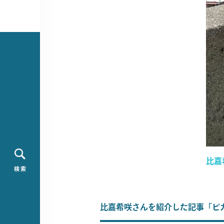
比嘉
検 索
比嘉希咲さんを紹介した記事「ピカ