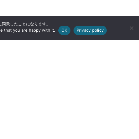
用に同意したことになります。
e that you are happy with it.
OK
Privacy policy
〒902-8521 沖縄県那覇市字国場555番地
Tel：098-832-3216
Fax：098-832-0083