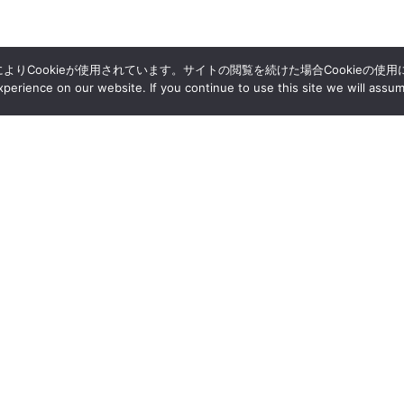
によりCookieが使用されています。サイトの閲覧を続けた場合Cookieの使
erience on our website. If you continue to use this site we will assum
採用情報
アクセス
資料請求
情報公開
研究支援情報
個人情報保護方針
サイトポリシー