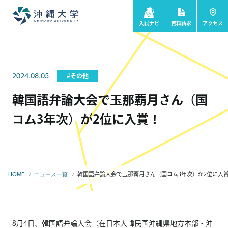
入試ナビ
資料請求
アクセス
2024.08.05
#その他
韓国語弁論大会で玉那覇月さん（国
コム3年次）が2位に入賞！
韓国語弁論大会で玉那覇月さん（国コム3年次）が2位に入
HOME
ニュース一覧
8月4日、韓国語弁論大会（在日本大韓民国沖縄県地方本部・沖