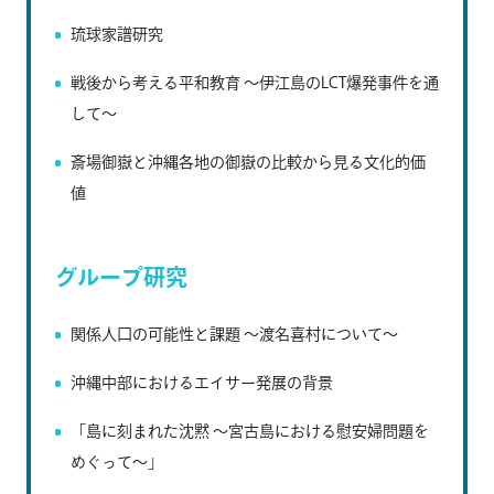
琉球家譜研究
戦後から考える平和教育 ～伊江島のLCT爆発事件を通
して～
斎場御嶽と沖縄各地の御嶽の比較から見る文化的価
値
グループ研究
関係人口の可能性と課題 ～渡名喜村について～
沖縄中部におけるエイサー発展の背景
「島に刻まれた沈黙 ～宮古島における慰安婦問題を
めぐって～」