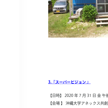
3.『スーパービジョン 』
【日時】 2020 年 7 月 31 日 金 午後 1
【会場 】 沖縄大学アネックス共創館 