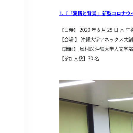
1.『「実情と背景 」新型コロナ
【日時】 2020 年 6 月 25 日 木 午後 1
【会場 】 沖縄大学アネックス共創館 
【講師】 島村聡 沖縄大学人文学
【参加人数】30 名