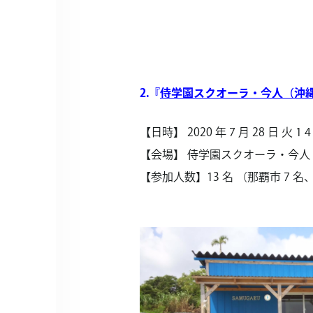
2.『
侍学園スクオーラ・今人（沖
【日時】 2020 年 7 月 28 日 火 1 4 
【会場】 侍学園スクオーラ・今人
【参加人数】13 名 （那覇市 7 名