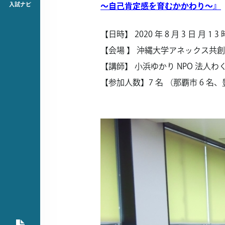
入試ナビ
～自己肯定感を育むかかわり～』
【日時】 2020 年 8 月 3 日 月 1 3 時 
【会場 】 沖縄大学アネックス共創館 
【講師】 小浜ゆかり NPO 法人わ
【参加人数】7 名 （那覇市 6 名、