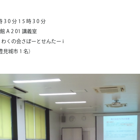
3 0 分 1 5 時 3 0 分
A 2 01 講義室
くわくの会さぽーとせんたー i
豊見城市 1 名）