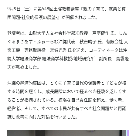
9月9日（土）に第548回土曜教養講座『親の子育て、就業と貧
困問題-社会的保護の展望-』が開催されました。
登壇者は、山形大学人文社会科学部准教授 戸室健作 氏、しん
ぐるまざあず・ふぉーらむ沖縄代表 秋吉晴子 氏、有限会社 大
宮工機 専務取締役 宮城光秀 氏を迎え、コーディネータは沖
縄大学経法商学部 経法商学科教授/地域研究所 副所長 島袋隆
志が務めました。
沖縄の経済的貧困は、とくに子育て世代の保護者と子どもが接
する時間を短くし、成長段階において経るべき経験を乏しくす
ることが指摘されている。狭隘な自己責任論を超え、働く者、
経営者、そして、すべての市民が共有すべき社会問題だと再認
識し改善に向けた対論を行いました。