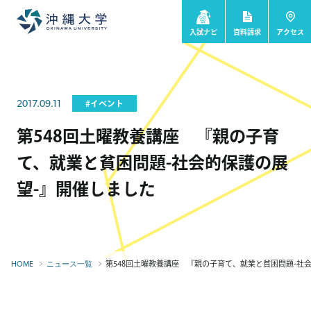
入試ナビ
資料請求
アクセス
2017.09.11
#イベント
第548回土曜教養講座 『親の子育
て、就業と貧困問題-社会的保護の展
望-』開催しました
第548回土曜教養講座 『親の子育て、就業と貧困問題-社会的
HOME
ニュース一覧