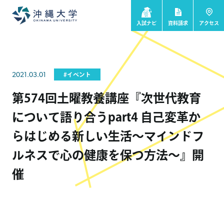
入試ナビ
資料請求
アクセス
2021.03.01
#イベント
第574回土曜教養講座『次世代教育
について語り合うpart4 自己変革か
らはじめる新しい生活～マインドフ
ルネスで心の健康を保つ方法～』開
催