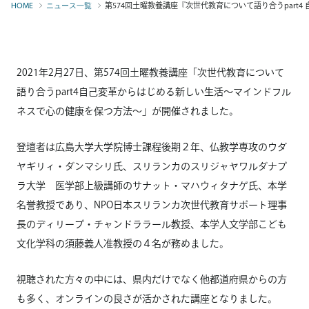
第574回土曜教養講座『次世代教育について語り合うpart4 自
HOME
ニュース一覧
2021年2月27日、第574回土曜教養講座「次世代教育について
語り合うpart4自己変革からはじめる新しい生活～マインドフル
ネスで心の健康を保つ方法～」が開催されました。
登壇者は広島大学大学院博士課程後期２年、仏教学専攻のウダ
ヤギリィ・ダンマシリ氏、スリランカのスリジャヤワルダナプ
ラ大学 医学部上級講師のサナット・マハウィタナゲ氏、本学
名誉教授であり、NPO日本スリランカ次世代教育サポート理事
長のディリープ・チャンドララール教授、本学人文学部こども
文化学科の須藤義人准教授の４名が務めました。
視聴された方々の中には、県内だけでなく他都道府県からの方
も多く、オンラインの良さが活かされた講座となりました。