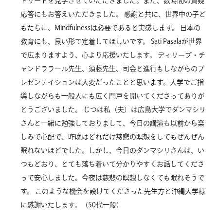
トリートを見学させていただきました。また、数時間の質疑
応答にもお答えいただきました。 感謝と共に、世界中の子ど
もたちに、Mindfulnessは必要であると実感します。 日本の
教育にも、良い形で定着してほしいです。 Sati Pasalaが世界
で広まりますよう、心より応援いたします。 ディリープ・チ
ャンドララール先生、須藤先生、司会と進行もしながらのプ
レゼンテイションは大変だったことと思います。大学でご指
導しながらも一般人にも広く門戸を開いてくださってありが
とうございました。 じつは私（夫）は広島大学でダンマシリ
さんと一緒に勉強しておりまして、今日の講演も以前から楽
しみで心配で、昨晩はどれだけ慈悲の瞑想をしてもぜんぜん
眠れないほどでした。しかし、今日のダンマシリさんは、い
つもどおり、とても落ち着いて分かりやすくお話してくださ
って安心しました。今夜は慈悲の瞑想しなくても眠れそうで
す。 このような機会を設けてくださった先生方と沖縄大学様
に感謝いたします。（50代一般）