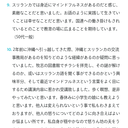
スリランカでは身近にマインドフルネスがあるのだと感じ、
素敵なことだと思いました。お話のように実践して生きてい
くことは幸せなことだと思います。国連への働き掛けもされ
ているとのことで教育の場に広まることを期待しています。
（50代一般）
2年前に沖縄へ引っ越してきた際、沖縄とスリランカの交流
事務局があるのを知りどのような経緯があるのか疑問に思っ
ていました。牧志の図書館でチラシを拝見し、その謎が解け
るのか、或いはスリランカ語を聞く事ができるのかという興
味半分、そして最近マインドフルネスという言葉をよく目に
するため講演内容に惹かれ受講致しました。歩く瞑想、是非
やってみたいと思います。春休みに小学生の娘にも教えよう
と思います。他人は変えられないという事で私もわきまえて
おりますが、他人の怒りについてどのように向き合えばよい
か悩ましい所です。私自身が穏やかなので怒りん坊の夫をう