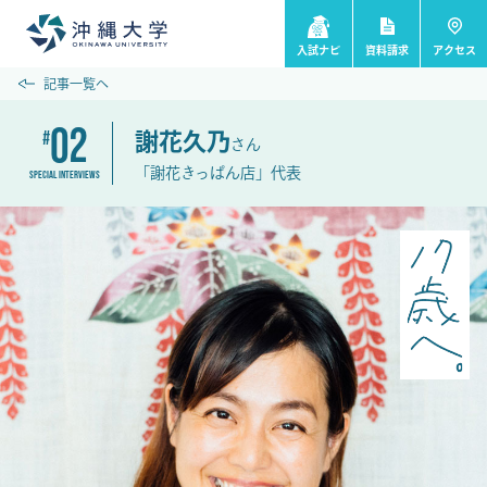
入試ナビ
資料請求
アクセス
記事一覧へ
02
謝花久乃
さん
「謝花きっぱん店」代表
SPECIAL INTERVIEWS