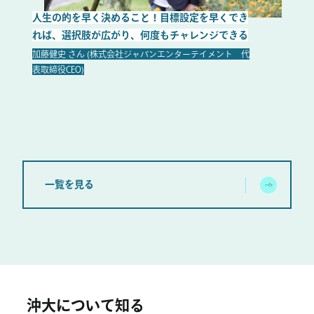
人生の的を早く決めること！目標設定を早くでき
やりた
れば、選択肢が広がり、何度もチャレンジできる
い。だ
たほう
加藤健史 さん (株式会社ジャパンエンターテイメント 代
表取締役CEO)
金城祐子
と
一覧を見る
沖大について知る