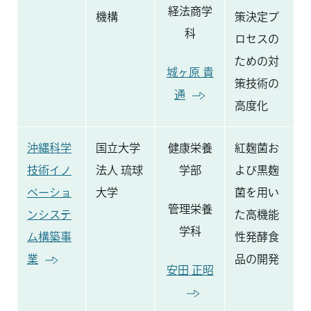
経法商学
機構
策決定プ
科
ロセスの
ための対
城ヶ原 貴
策技術の
通
高度化
沖縄科学
国立大学
健康栄養
紅麹菌お
技術イノ
法人 琉球
学部
よび黒麹
ベーショ
大学
菌を用い
管理栄養
ンシステ
た高機能
学科
ム構築事
性発酵食
業
品の開発
安田 正昭