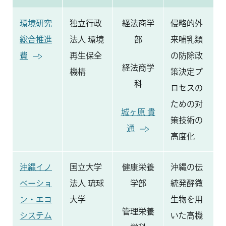
環境研究
独立行政
経法商学
侵略的外
総合推進
法人 環境
部
来哺乳類
費
再生保全
の防除政
経法商学
機構
策決定プ
科
ロセスの
ための対
城ヶ原 貴
策技術の
通
高度化
沖縄イノ
国立大学
健康栄養
沖縄の伝
ベーショ
法人 琉球
学部
統発酵微
ン・エコ
大学
生物を用
管理栄養
システム
いた高機