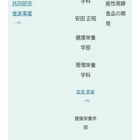
学科
共同研究
能性発酵
推進事業
食品の開
安田 正昭
発
健康栄養
学部
管理栄養
学科
宮良 恵美
健康栄養学
部