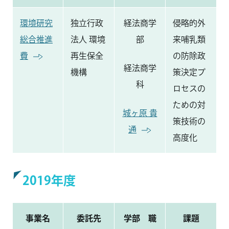
環境研究
独立行政
経法商学
侵略的外
総合推進
法人 環境
部
来哺乳類
費
再生保全
の防除政
経法商学
機構
策決定プ
科
ロセスの
ための対
城ヶ原 貴
策技術の
通
高度化
2019年度
事業名
委託先
学部 職
課題