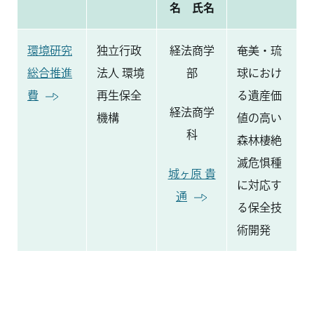
名 氏名
環境研究
独立行政
経法商学
奄美・琉
総合推進
法人 環境
部
球におけ
費
再生保全
る遺産価
経法商学
機構
値の高い
科
森林棲絶
滅危惧種
城ヶ原 貴
に対応す
通
る保全技
術開発