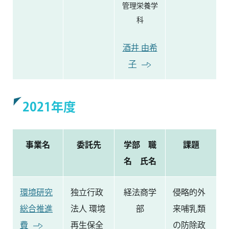
管理栄養学
科
酒井 由希
子
2021年度
事業名
委託先
学部 職
課題
名 氏名
環境研究
独立行政
経法商学
侵略的外
総合推進
法人 環境
部
来哺乳類
費
再生保全
の防除政