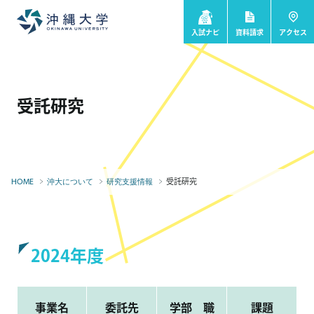
入試ナビ
資料請求
アクセス
受託研究
受託研究
HOME
沖大について
研究支援情報
2024年度
事業名
委託先
学部 職
課題