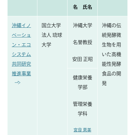
名 氏名
沖縄イノ
国立大学
沖縄大学
沖縄の伝
ベーショ
法人 琉球
統発酵微
名誉教授
ン・エコ
大学
生物を用
システム
いた高機
安田 正昭
共同研究
能性発酵
推進事業
食品の開
健康栄養
発
学部
管理栄養
学科
宮良 恵美