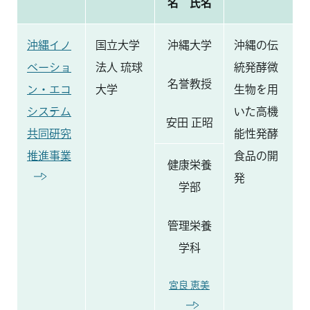
名 氏名
沖縄イノ
国立大学
沖縄大学
沖縄の伝
ベーショ
法人 琉球
統発酵微
名誉教授
ン・エコ
大学
生物を用
システム
いた高機
安田 正昭
共同研究
能性発酵
推進事業
食品の開
健康栄養
発
学部
管理栄養
学科
宮良 恵美