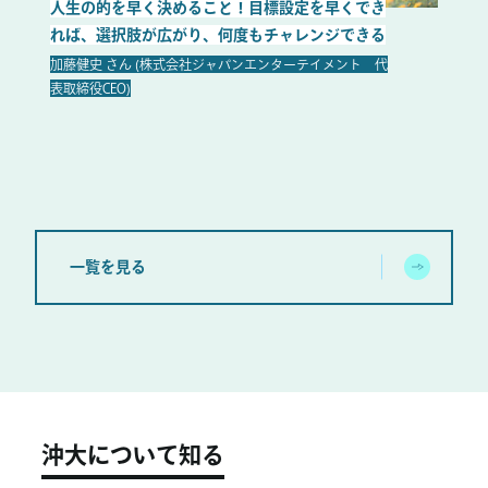
人生の的を早く決めること！目標設定を早くでき
やりた
れば、選択肢が広がり、何度もチャレンジできる
い。だ
たほう
加藤健史 さん (株式会社ジャパンエンターテイメント 代
表取締役CEO)
金城祐子
と
一覧を見る
沖大について知る