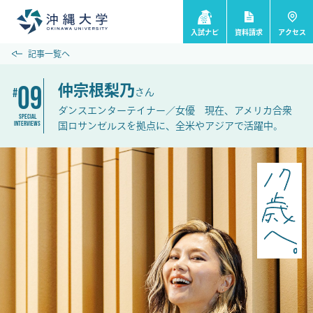
入試ナビ
資料請求
アクセス
記事一覧へ
09
仲宗根梨乃
さん
ダンスエンターテイナー／女優 現在、アメリカ合衆
SPECIAL
INTERVIEWS
国ロサンゼルスを拠点に、全米やアジアで活躍中。